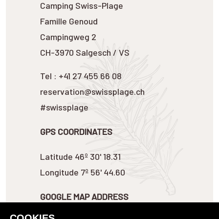
Camping Swiss-Plage
Famille Genoud
Campingweg 2
CH-3970 Salgesch / VS
Tel : +41 27 455 66 08
reservation@swissplage.ch
#swissplage
GPS COORDINATES
Latitude 46º 30' 18.31
Longitude 7º 56' 44.60
GOOGLE MAP ADDRESS
COOKIES
ANIMALS :
DOGS AND CATS ACCEPTED AT