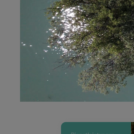
Vermietung von PODS
ideal für einen Urlaub mit 
Fahrrad
Vermietung von Wohnplätz
ganzjährig, saisonal, monat