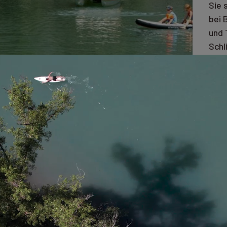
Sie 
bei 
und 
Schl
unse
lieb
unve
Fami
n