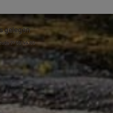
is gelegen
tude 7º 56' 44.60