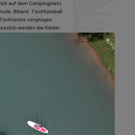
sich auf dem Campingplatz
Boule, Billard, Tischfussball
Tischtennis vergnügen.
iesslich werden die Kinder
ren grossen Spielplatz
en. Verbringen Sie
rgessliche Ferien mit
lie oder Freunden bei uns!
Unterkunft