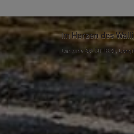
Im Herzen des Wall
Latitude 46º 30' 18.31, Longi