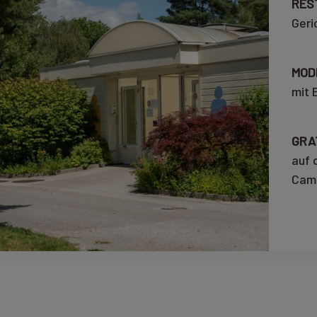
RES
Geri
MOD
mit 
GRAT
auf
Camp