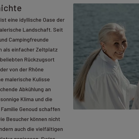
hichte
st eine idyllische Oase der
alerische Landschaft. Seit
- und Campingfreunde
 als einfacher Zeltplatz
m beliebten Rückzugsort
t der von der Rhône
ne malerische Kulisse
ischende Abkühlung an
sonnige Klima und die
 Familie Genoud schaffen
ie Besucher können nicht
dern auch die vielfältigen
 Natur geniessen. Swiss-