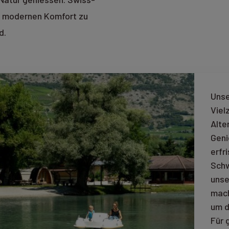
nd modernen Komfort zu
d.
Unse
Viel
Alte
Geni
erfr
Schw
unse
mach
um d
Für 