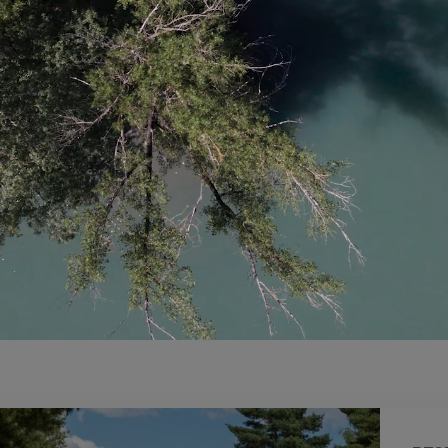
dem
en
lich